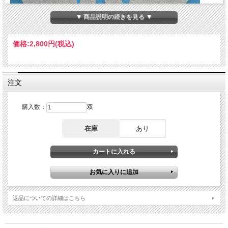
▼ 商品説明の続きを見る ▼
価格:
2,800円
(税込)
注文
米国ハニウェル社が開発した、防刃に優れた効果を持つスペクトラ繊維を使用
切創力：16.8N （JIS T 8052） 日本化学繊維検査協会
購入数：
双
切断強さ：ウェール 48.4N 日本化学繊維検査協会
在庫
あり
返品についての詳細はこちら