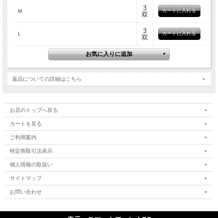
3
M
双
ケブラーを採用し、手のひらにニトリルゴムをコーティングした耐切創性背抜き手
3
袋。
L
双
素材[樹脂部分] ニトリルゴム
素材[繊維部分] アラミド、ポリエステル、その他
内容量 1双
返品についての詳細はこちら
用途 清掃・サービス業、運輸・物流業、機械工業、自動車関連業、土木・建築業
●高強度のアラミド繊維（ケブラー）を採用しています。
●ニトリルゴムを手のひらにコーティングしているため、油に強く、摩耗強度にも
お店のトップへ戻る
優れています。
カートを見る
●特殊スベリ止め加工により、高いスベリ止め効果を発揮します。
●繊維部分は編み目が細かく縫い合わせのない、独自の10ゲージ・シームレス編み
ご利用案内
手袋です。
●裾部分は、ほつれを防ぐオーバーロック加工を施しています。
特定商取引法表示
●EN388 Cut Resistant Test : Level 4
※作業内容によっては、強度が満たない場合がありますので、事前に十分ご確認の
個人情報の取扱い
上、
サイトマップ
ご使用ください。
お問い合わせ
※ケブラーは、E.I. Dupont社の登録商標です。