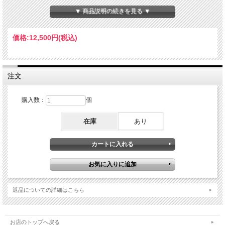
▼ 商品説明の続きを見る ▼
価格:
12,500円
(税込)
注文
ASPのDURATECフリクションバトン26インチエアウエイト(32612)の交換用で
購入数：
個
す。メーカーでは表皮交換はフォームビニルグリップとWAVE MASTERのみをリリ
ースしています。DURATECに関しましては表皮のラバーのみの販売はしていませ
んので、ハンドルグリップの交換となります。
在庫
あり
この商品はエアウエイトバトンのハンドルグリップなのでT6-7075アルミ合金で出
来ています。4140鋼のDURATECをお持ちの方はスチールで出来たハンドルグリッ
プをお買い求めください。
ハンドルグリップの交換は簡単です。エンドキャップを取り外し、中身のチューブ
を抜き取り、新しいハンドルに挿入します。最後にエンドキャップを取り付けて完
成です。
返品についての詳細はこちら
お店のトップへ戻る