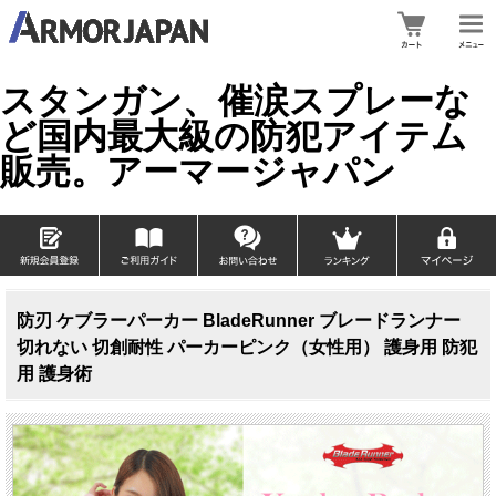
スタンガン、催涙スプレーな
ど国内最大級の防犯アイテム
販売。アーマージャパン
防刃 ケブラーパーカー BladeRunner ブレードランナー
切れない 切創耐性 パーカーピンク（女性用） 護身用 防犯
用 護身術