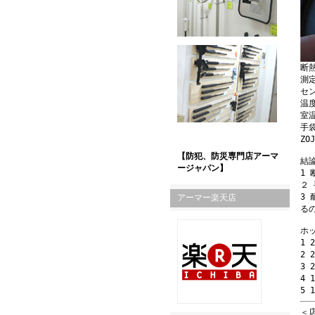
断
測定
セン
温
室温
手
ZO
【防犯、防災専門店アーマ
結
ージャパン】
1
２
3
アーマー楽天店
る
ホ
1 
2 
3 
4 
5 
＜