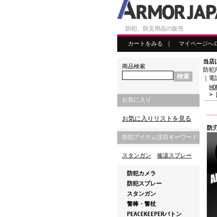
防犯、防災用品の販売
カートをみる
｜
マイページへ
当店
商品検索
防犯
｜電話
HO
>
お気に入り
お気に入りリストを見る
防刃
防犯アイテム注目キーワード
スタンガン
催涙スプレー
防犯カメラ
防犯スプレー
スタンガン
警棒・警杖
PEACEKEEPERバトン