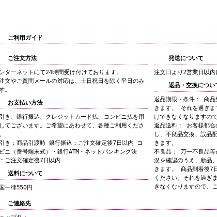
ご利用ガイド
ご注文方法
発送について
ンターネットにて24時間受け付けております。
注文日より2営業日以内
注文やご質問メールの対応は、土日祝日を除く平日のみ
返品・交換につい
す。
返品期限・条件： 商品
お支払い方法
きます。 それを過ぎま
引き、銀行振込、クレジットカード払、コンビニ払を用
けできなくなりますの
してございます。ご希望にあわせて、各種ご利用くださ
返品送料： お客様都合
。
し、不良品交換、誤品
引き：商品引渡時 銀行振込：ご注文確定後7日以内 コ
きます。
ビニ（番号端末式）・銀行ATM・ネットバンキング決
不良品： 万一不良品等
：ご注文確定後7日以内
況を確認のうえ、新品
きます。 商品到着後7
送料について
ください。それを過ぎ
きなくなりますので、
国一律550円
ご連絡先