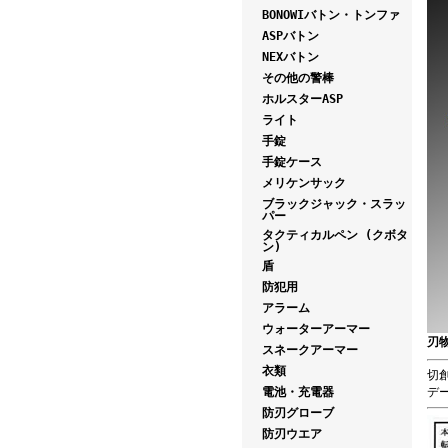
BONOWIバトン・トンファ
ASPバトン
NEXバトン
その他の警棒
ホルスターASP
ライト
手錠
手錠ケース
メリケンサック
ブラックジャック・スラッ
パー
タクティカルペン (クボタ
ン)
盾
防犯用
アラーム
ウォーターアーマー
刃
スネークアーマー
衣類
切創
電池・充電器
デ
防刃グローブ
防刃ウエア