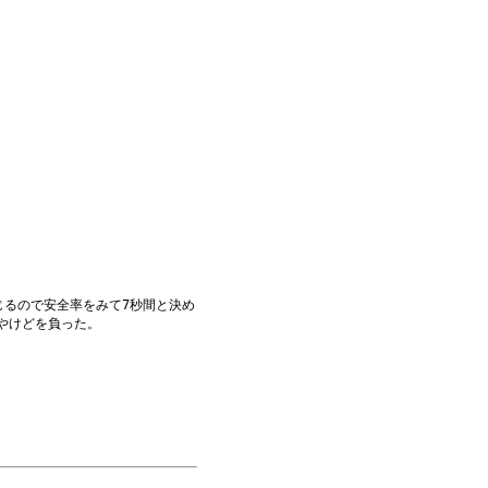
じるので安全率をみて7秒間と決め
やけどを負った。