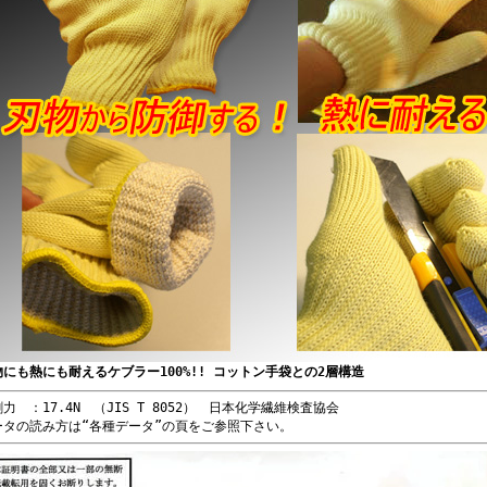
物にも熱にも耐えるケブラー100%!! コットン手袋との2層構造
力 ：17.4N （JIS T 8052） 日本化学繊維検査協会
ータの読み方は“各種データ”の頁をご参照下さい。