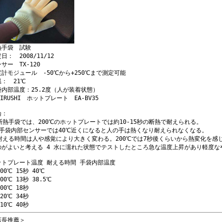
熱手袋 試験
日： 2008/11/12
サー TX-120
度計モジュール -50℃から+250℃まで測定可能
： 21℃
袋内部温度：25.2度（人が装着状態）
JIRUSHI ホットプレート EA-BV35
論：
 断熱手袋では、200℃のホットプレートでは約10-15秒の断熱で耐えられる。
 手袋内部センサーでは40℃近くになると人の手は熱くなり耐えられなくなる。
 耐える時間は人や感覚により大きく変わる。200℃では7秒後くらいから熱変化を感
のがよいと考える 4 水に濡れた状態でテストしたところ急な温度上昇があり軽度な
ットプレート温度 耐える時間 手袋内部温度
200℃ 15秒 40℃
200℃ 13秒 38.5℃
200℃ 18秒
120℃ 34秒
110℃ 40秒
店長推薦＞