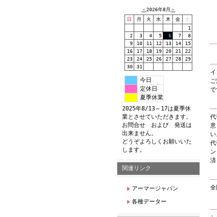
＜
2026年8月
＞
日
月
火
水
木
金
土
1
2
3
4
5
6
7
8
9
10
11
12
13
14
15
16
17
18
19
20
21
22
23
24
25
26
27
28
29
30
31
イ
今日
ご
定休日
で
夏季休業
2025年8/13～17は夏季休
業とさせていただきます。
代
お問合せ および 発送は
意
出来ません。
い
どうぞよろしくお願いいた
代
します。
ン
済
関連リンク
全
アーマージャパン
各種データー