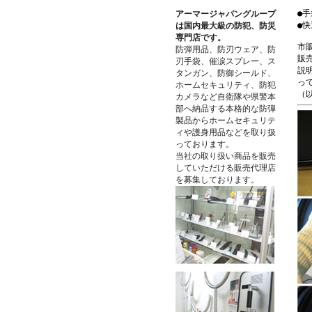
●
アーマージャパングループ
●
は国内最大級の防犯、防災
専門店です。
市
防弾用品、防刃ウェア、防
販
刃手袋、催涙スプレー、ス
説
タンガン、防御シールド、
っ
ホームセキュリティ、防犯
（
カメラなど自衛隊や県警本
部へ納品する本格的な防弾
製品からホームセキュリテ
ィや護身用品などを取り扱
っております。
当社の取り扱い商品を販売
していただける販売代理店
を募集しております。