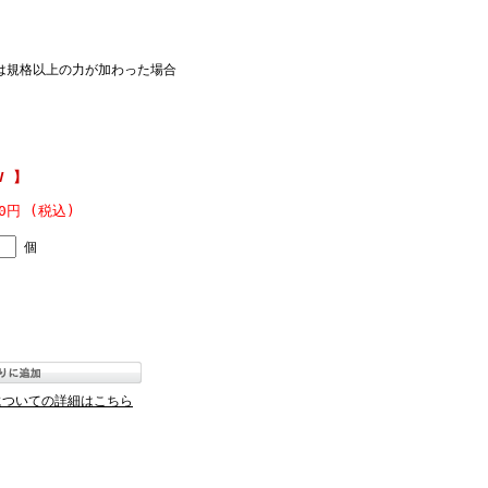
は規格以上の力が加わった場合
V 】
00円 (税込)
個
についての詳細はこちら