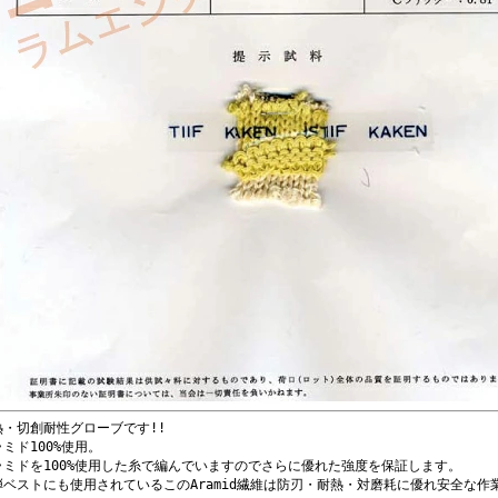
熱・切創耐性グローブです!!
ミド100%使用。
ラミドを100%使用した糸で編んでいますのでさらに優れた強度を保証します。
弾ベストにも使用されているこのAramid繊維は防刃・耐熱・対磨耗に優れ安全な作