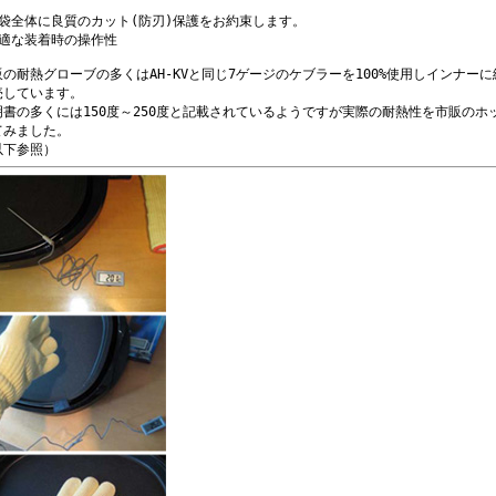
手袋全体に良質のカット(防刃)保護をお約束します。
快適な装着時の操作性
販の耐熱グローブの多くはAH-KVと同じ7ゲージのケブラーを100%使用しインナーに
売しています。
明書の多くには150度～250度と記載されているようですが実際の耐熱性を市販の
てみました。
以下参照）