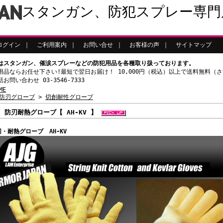
スタンガン、防犯スプレー専門
ログイン
｜
ご利用案内
｜
お問い合せ
｜
お客様の声
｜
サイトマップ
はスタンガン、催涙スプレーなどの防犯用品を各種取り扱っております。
用品ならお任せ下さい!最短で翌日お届け！ 10,000円（税込）以上で送料無料（
お問い合わせ 03-3546-7333
ME
防刃グローブ
>
切創耐性グローブ
防刃耐熱グローブ【 AH-KV 】
・耐熱グローブ AH-KV