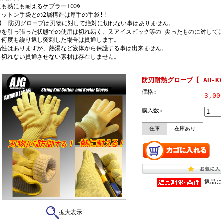
にも熱にも耐えるケブラー100%
ットン手袋との2層構造は厚手の手袋!!
注) 防刃グローブは刃物に対して絶対に切れない事はありません。
維を引っ張った状態での使用は切れ易く、又アイスピック等の 尖ったものに対して
、何度も繰り返し突刺した場合は貫通します。
熱性はありますが、熱湯など液体から保護する事は出来ません。
も切れない貫通させない素材は存在しません。
防刃耐熱グローブ【 AH-K
価格:
3,0
購入数:
在庫
在庫あり
返品
拡大表示