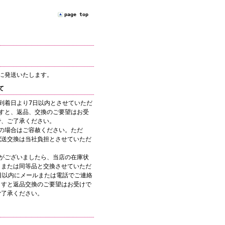
page top
に発送いたします。
て
到着日より7日以内とさせていただ
すと、返品、交換のご要望はお受
で、ご了承ください。
の場合はご容赦ください。ただ
配送交換は当社負担とさせていただ
がございましたら、当店の在庫状
、または同等品と交換させていただ
日以内にメールまたは電話でご連絡
ますと返品交換のご要望はお受けで
ご了承ください。