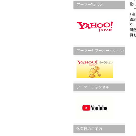
物
アーマーYahoo!
コ
(
繊
や
耐
何
アーマーヤフーオークション
アーマーチャンネル
休業日のご案内