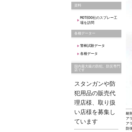
資料
MOTEDO社のスプレー工
場を訪問
各種データー
警棒試験データ
各種データ
国内最大級の防犯、防災専門
店です
スタンガンや防
犯用品の販売代
理店様、取り扱
い店様を募集し
耐
アラ
ています
ア
防