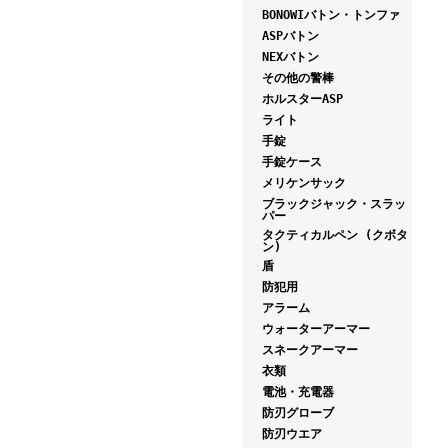
BONOWIバトン・トンファ
ASPバトン
NEXバトン
その他の警棒
ホルスターASP
ライト
手錠
手錠ケース
メリケンサック
ブラックジャック・スラッ
パー
タクティカルペン (クボタ
ン)
盾
防犯用
アラーム
ウォーターアーマー
スネークアーマー
衣類
電池・充電器
防刃グローブ
防刃ウエア