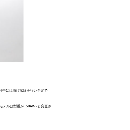
 8月中には曲げ試験を行い予定で
デルは型番がT50AVへと変更さ