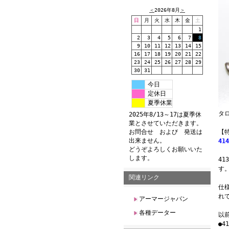
＜
2026年8月
＞
日
月
火
水
木
金
土
1
2
3
4
5
6
7
8
9
10
11
12
13
14
15
16
17
18
19
20
21
22
23
24
25
26
27
28
29
30
31
今日
定休日
夏季休業
タロ
2025年8/13～17は夏季休
業とさせていただきます。
お問合せ および 発送は
【
出来ません。
4
どうぞよろしくお願いいた
します。
4
す
関連リンク
仕
れ
アーマージャパン
各種データー
以
●4