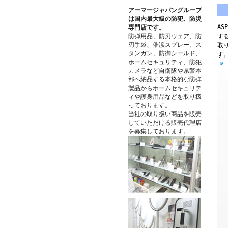
アーマージャパングループ
は国内最大級の防犯、防災
A
専門店です。
防弾用品、防刃ウェア、防
す
刃手袋、催涙スプレー、ス
取
タンガン、防御シールド、
す
ホームセキュリティ、防犯
カメラなど自衛隊や県警本
部へ納品する本格的な防弾
製品からホームセキュリテ
ィや護身用品などを取り扱
っております。
当社の取り扱い商品を販売
していただける販売代理店
を募集しております。