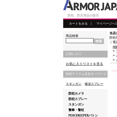
防犯、防災用品の販売
カートをみる
｜
マイページへ
当店
商品検索
防犯
｜電話
HO
>
お気に入り
>
>
お気に入りリストを見る
防犯アイテム注目キーワード
スタンガン
催涙スプレー
防犯カメラ
防犯スプレー
スタンガン
警棒・警杖
PEACEKEEPERバトン