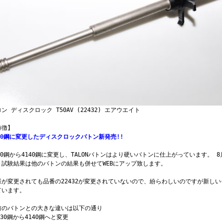
ン ディスクロック T50AV (22432) エアウエイト
特徴】
140鋼に変更したディスクロックバトン新発売!!
130鋼から4140鋼に変更し、TALONバトンはより硬いバトンに仕上がっています。
。試験結果は他のバトンの結果も併せてWEBにアップ致します。
様が変更されても品番の22432が変更されていないので、紛らわしいのですが新しいモ
ています。
前のバトンとの大きな違いは以下の通り
130鋼から4140鋼へと変更