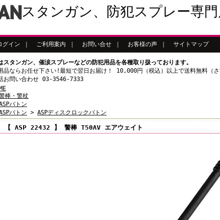
スタンガン、防犯スプレー専門
ログイン
｜
ご利用案内
｜
お問い合せ
｜
お客様の声
｜
サイトマップ
はスタンガン、催涙スプレーなどの防犯用品を各種取り扱っております。
用品ならお任せ下さい!最短で翌日お届け！ 10,000円（税込）以上で送料無料（
お問い合わせ 03-3546-7333
ME
警棒・警杖
ASPバトン
ASPバトン
>
ASPディスクロックバトン
【 ASP 22432 】 警棒 T50AV エアウェイト