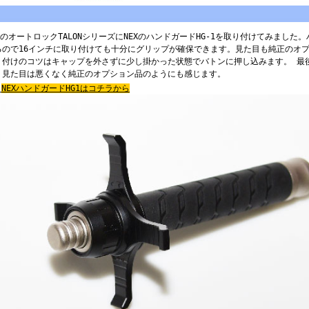
SPのオートロックTALONシリーズにNEXのハンドガードHG-1を取り付けてみまし
るので16インチに取り付けても十分にグリップが確保できます。見た目も純正のオ
り付けのコツはキャップを外さずに少し掛かった状態でバトンに押し込みます。 最
。見た目は悪くなく純正のオプション品のようにも感じます。
NEXハンドガードHG1はコチラから